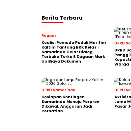
Berita Terbaru
Ragam
Koalisi Pemuda Peduli Maritim
DPRD S
Kaltim Tantang BKK Kelas I
DPRD S
Samarinda Gelar Dialog
Panggil
Terbuka Terkait Dugaan Mark
Kepasti
Up Biaya Dokumen
Warga
DPRD Samarinda
DPRD S
Kesiapan Kontingen
Aktivit
Samarinda Menuju Porprov
Lama M
Dikawal, Anggaran Jadi
Pasar J
Perhatian