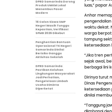
DPRD Samarinda Dorong
luas,” papar A
Produk UMKM Lokal
Menembus Pasar
Modern
​Anhar memap
pengendalian
16 Calon Siswa SMP
Negeri Masih Tunggu
waktu dekat.
Kepastian, Verifikasi
warga berpot
SPMB 2026 Dikebut
tampung sekt
Penghentian Bantuan
ketersediaan 
Operasional TK Negeri
Samarinda Dinilai
Berisiko Ganggu
​“Jika tren pe
Aktivitas Sekolah
sejak awal, b
DPRD Samarinda
berbagai lini
Pastikan Keluhan
Lingkungan Masyarakat
​Dirinya turu
Jadi Perhatian,
Pengelolaan Limbah
Dinas Pengen
Usaha Diminta
ketersediaan 
Diperketat
dinilai membu
​“Tanggung ja
diimbangi den