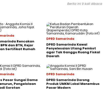
Berita ini 9 kali dibaca
amarinda
DPRD Samarinda
amarinda Rencakan
DPRD Samarinda Kawal
 BPN dan BTN, Kejar
Penyelesaian Utang Pemkot
an Sertifikat Rumah
agar Tak Ganggu Ruang Fiskal
Daerah
amarinda
DPRD Samarinda
as Pasar Sungai Dama
DPRD Samarinda Dorong
enurun, Pengelolaan
Produk UMKM Lokal Menembus
adi Sorotan
Pasar Modern