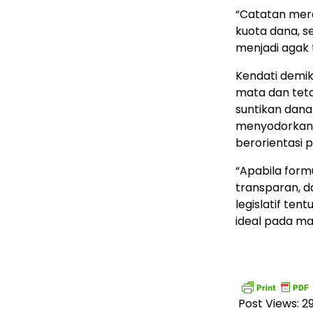
​“Catatan mer
kuota dana, s
menjadi agak 
​Kendati demi
mata dan tet
suntikan dana
menyodorkan 
berorientasi p
​“Apabila form
transparan, d
legislatif te
ideal pada ma
Post Views:
2