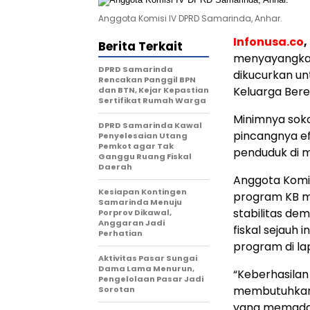
Anggota Komisi IV DPRD Samarinda, Anhar.
Infonusa.co
Berita Terkait
menyayangkan
DPRD Samarinda
dikucurkan u
Rencakan Panggil BPN
Keluarga Bere
dan BTN, Kejar Kepastian
Sertifikat Rumah Warga
​Minimnya sok
DPRD Samarinda Kawal
pincangnya e
Penyelesaian Utang
Pemkot agar Tak
penduduk di 
Ganggu Ruang Fiskal
Daerah
​Anggota Kom
Kesiapan Kontingen
program KB me
Samarinda Menuju
stabilitas de
Porprov Dikawal,
Anggaran Jadi
fiskal sejauh
Perhatian
program di la
Aktivitas Pasar Sungai
Dama Lama Menurun,
​“Keberhasila
Pengelolaan Pasar Jadi
membutuhkan 
Sorotan
yang memadai,