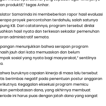
an produktif,” tegas Anhar.
egislator Samarinda ini membeberkan rapor hasil evaluasi
erapa proyek percontohan terdahulu, salah satunya
ng KB. Dari catatannya, program tersebut dinilai
hkan hasil nyata dan terkesan sekadar pemenuhan
poran administratif semata.
i lapangan menunjukkan bahwa serapan program
asih jauh dari kata memuaskan dan belum
pak sosial yang nyata bagi masyarakat,” sentilnya
a.
bahwa buruknya capaian kinerja di masa lalu tersebut
tis berimbas negatif pada penentuan postur anggaran
erikutnya. Kegagalan eksekusi program memicu
ijakan pembatasan dana, yang akhirnya membuat
riode ini harus puas dengan jatah dana yang sangat