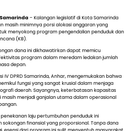
, Samarinda
– Kalangan legislatif di Kota Samarinda
 masih minimnya porsi alokasi anggaran yang
ntuk menyokong program pengendalian penduduk dan
ncana (KB).
ongan dana ini dikhawatirkan dapat memicu
fektivitas program dalam meredam ledakan jumlah
masa depan.
isi IV DPRD Samarinda, Anhar, mengemukakan bahwa
mikul fungsi yang sangat krusial dalam menjaga
mografi daerah. Sayangnya, keterbatasan kapasitas
 ini masih menjadi ganjalan utama dalam operasional
pangan.
n penekanan laju pertumbuhan penduduk ini
sokongan finansial yang proporsional. Tanpa dana
 esensi dari program ini sulit menyentuh masyarakat