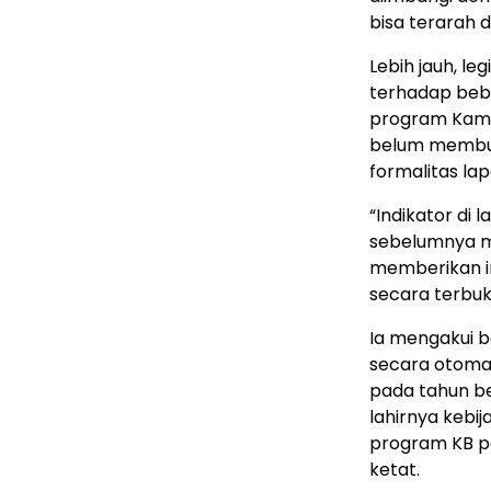
bisa terarah d
​Lebih jauh, l
terhadap beb
program Kampu
belum membua
formalitas la
​“Indikator d
sebelumnya m
memberikan im
secara terbuk
​Ia mengakui 
secara otoma
pada tahun b
lahirnya keb
program KB pe
ketat.