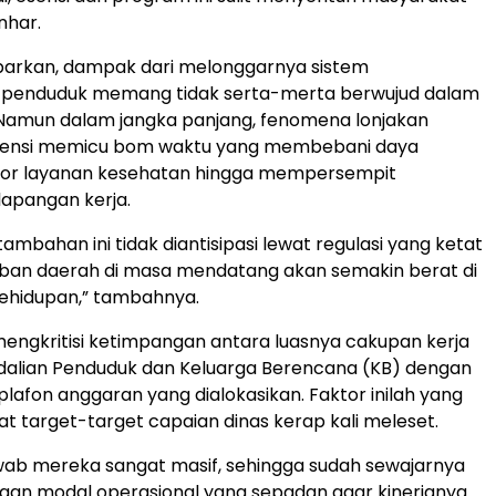
nhar.
arkan, dampak dari melonggarnya sistem
 penduduk memang tidak serta-merta berwujud dalam
 Namun dalam jangka panjang, fenomena lonjakan
ensi memicu bom waktu yang membebani daya
or layanan kesehatan hingga mempersempit
lapangan kerja.
rtambahan ini tidak diantisipasi lewat regulasi yang ketat
eban daerah di masa mendatang akan semakin berat di
 kehidupan,” tambahnya.
t mengkritisi ketimpangan antara luasnya cakupan kerja
dalian Penduduk dan Keluarga Berencana (KB) dengan
plafon anggaran yang dialokasikan. Faktor inilah yang
at target-target capaian dinas kerap kali meleset.
wab mereka sangat masif, sehingga sudah sewajarnya
gan modal operasional yang sepadan agar kinerjanya