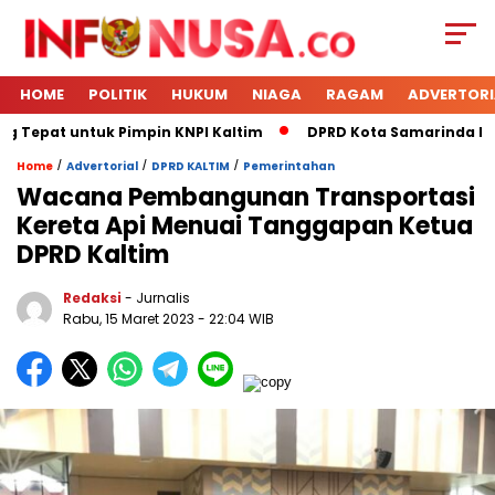
HOME
POLITIK
HUKUM
NIAGA
RAGAM
ADVERTORI
 Tepat untuk Pimpin KNPI Kaltim
DPRD Kota Samarinda Mene
/
/
/
Home
Advertorial
DPRD KALTIM
Pemerintahan
Wacana Pembangunan Transportasi
Kereta Api Menuai Tanggapan Ketua
DPRD Kaltim
Redaksi
- Jurnalis
Rabu, 15 Maret 2023
- 22:04 WIB