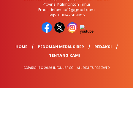
Provinsi Kalimantan Timur
Email : infonusa17@gmail.com
Telp : 081347689055
HOME
PEDOMAN MEDIA SIBER
REDAKSI
TENTANG KAMI
COPYRIGHT © 2026 INFONUSA.CO - ALL RIGHTS RESERVED