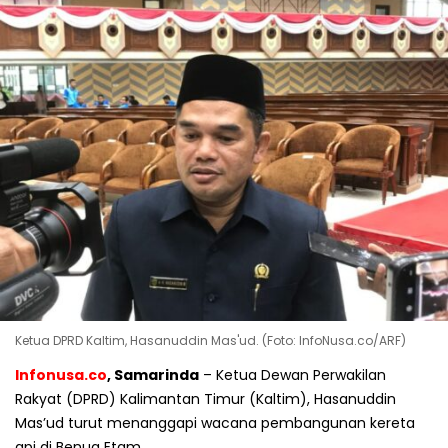
Ketua DPRD Kaltim, Hasanuddin Mas'ud. (Foto: InfoNusa.co/ARF)
Infonusa.co
, Samarinda
– Ketua Dewan Perwakilan
Rakyat (DPRD) Kalimantan Timur (Kaltim), Hasanuddin
Mas’ud turut menanggapi wacana pembangunan kereta
api di Benua Etam.