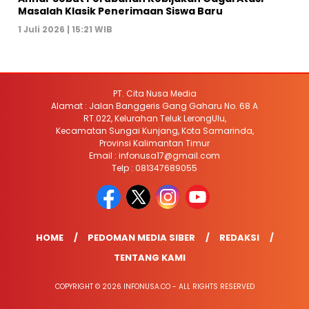
Masalah Klasik Penerimaan Siswa Baru
1 Juli 2026 | 15:21 WIB
PT. Cita Nusa Media
Alamat : Jalan Banggeris Gang Gaharu No. 68 A
RT.022, Kelurahan Teluk LerongUlu,
Kecamatan Sungai Kunjang, Kota Samarinda,
Provinsi Kalimantan Timur
Email : infonusa17@gmail.com
Telp : 081347689055
HOME
PEDOMAN MEDIA SIBER
REDAKSI
TENTANG KAMI
COPYRIGHT © 2026 INFONUSA.CO - ALL RIGHTS RESERVED