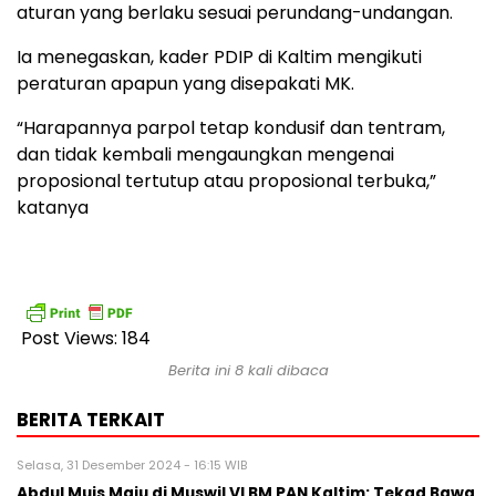
aturan yang berlaku sesuai perundang-undangan.
Ia menegaskan, kader PDIP di Kaltim mengikuti
peraturan apapun yang disepakati MK.
“Harapannya parpol tetap kondusif dan tentram,
dan tidak kembali mengaungkan mengenai
proposional tertutup atau proposional terbuka,”
katanya
Post Views:
184
Berita ini 8 kali dibaca
BERITA TERKAIT
Selasa, 31 Desember 2024 - 16:15 WIB
Abdul Muis Maju di Muswil VI BM PAN Kaltim: Tekad Bawa