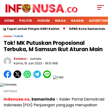
HOME
POLITIK
HUKUM
NIAGA
RAGAM
ADVERTORI
ing Tepat untuk Pimpin KNPI Kaltim
DPRD Kota Samarinda Me
/
Home
Politik
Tok! MK Putuskan Proposional
Terbuka, M Samsun Ikut Aturan Main
Redaksi
- Jurnalis
Kamis, 15 Juni 2023
- 18:51 WIB
Istimewa
Indonusa.co
, Samarinda
– Kader Partai Demokrasi
Indonesia (PDI) Perjuangan yang juga merupakan