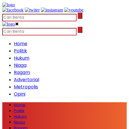
✖
Home
Politik
Hukum
Niaga
Ragam
Advertorial
Metropolis
Opini
Home
Politik
Hukum
Niaga
Ragam