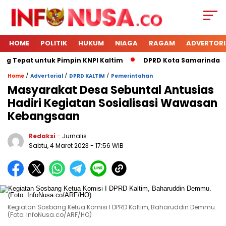
HOME
POLITIK
HUKUM
NIAGA
RAGAM
ADVERTORI
ng Tepat untuk Pimpin KNPI Kaltim
DPRD Kota Samarinda Me
/
/
/
Home
Advertorial
DPRD KALTIM
Pemerintahan
Masyarakat Desa Sebuntal Antusias
Hadiri Kegiatan Sosialisasi Wawasan
Kebangsaan
Redaksi
- Jurnalis
Sabtu, 4 Maret 2023
- 17:56 WIB
Kegiatan Sosbang Ketua Komisi I DPRD Kaltim, Baharuddin Demmu.
(Foto: InfoNusa.co/ARF/HO)