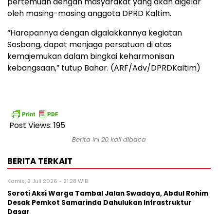
pertemuan dengan masyarakat yang akan digelar
oleh masing-masing anggota DPRD Kaltim.
“Harapannya dengan digalakkannya kegiatan
Sosbang, dapat menjaga persatuan di atas
kemajemukan dalam bingkai keharmonisan
kebangsaan,” tutup Bahar. (ARF/Adv/DPRDKaltim)
Post Views:
195
Berita ini 20 kali dibaca
BERITA TERKAIT
Kamis, 2 Juli 2026 - 21:28 WIB
Soroti Aksi Warga Tambal Jalan Swadaya, Abdul Rohim
Desak Pemkot Samarinda Dahulukan Infrastruktur
Dasar