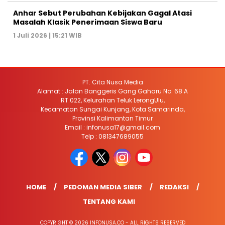
Anhar Sebut Perubahan Kebijakan Gagal Atasi
Masalah Klasik Penerimaan Siswa Baru
1 Juli 2026 | 15:21 WIB
PT. Cita Nusa Media
Alamat : Jalan Banggeris Gang Gaharu No. 68 A
RT.022, Kelurahan Teluk LerongUlu,
Kecamatan Sungai Kunjang, Kota Samarinda,
Provinsi Kalimantan Timur
Email : infonusa17@gmail.com
Telp : 081347689055
HOME
PEDOMAN MEDIA SIBER
REDAKSI
TENTANG KAMI
COPYRIGHT © 2026 INFONUSA.CO - ALL RIGHTS RESERVED