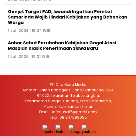
Genjot Target PAD, Iswandi Ingatkan Pemkot
Samarinda Wajib Hindari Kebijakan yang Bebankan
Warga
1 Juli 2026 | 15:24 WIB
Anhar Sebut Perubahan Kebijakan Gagal Atasi
Masalah Klasik Penerimaan Siswa Baru
1 Juli 2026 | 15:21 WIB
PT. Cita Nusa Media
Alamat : Jalan Banggeris Gang Gaharu No. 68 A
RT.022, Kelurahan Teluk LerongUlu,
Kecamatan Sungai Kunjang, Kota Samarinda,
Provinsi Kalimantan Timur
Email : infonusa17@gmail.com
Telp : 081347689055