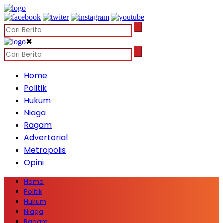
✖
Home
Politik
Hukum
Niaga
Ragam
Advertorial
Metropolis
Opini
Home
Politik
Hukum
Niaga
Ragam