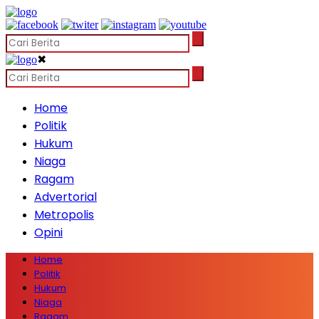
✖
Home
Politik
Hukum
Niaga
Ragam
Advertorial
Metropolis
Opini
Home
Politik
Hukum
Niaga
Ragam