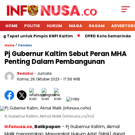
HOME
POLITIK
HUKUM
NIAGA
RAGAM
ADVERTORI
ng Tepat untuk Pimpin KNPI Kaltim
DPRD Kota Samarinda Men
/
Home
Pemdes
Pj Gubernur Kaltim Sebut Peran MHA
Penting Dalam Pembangunan
Redaksi
- Jurnalis
Kamis, 26 Oktober 2023
- 17:56 WIB
Pj Gubernur Kaltim, Akmal Malik (infonusa.co/ho)
Infonusa.co,
Balikpapan
– Pj Gubernur Kaltim, Akmal
Malik mengatakan, Masyarakat Hukum Adat (MHA) dapat