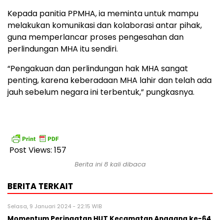
Kepada panitia PPMHA, ia meminta untuk mampu
melakukan komunikasi dan kolaborasi antar pihak,
guna memperlancar proses pengesahan dan
perlindungan MHA itu sendiri.
“Pengakuan dan perlindungan hak MHA sangat
penting, karena keberadaan MHA lahir dan telah ada
jauh sebelum negara ini terbentuk,” pungkasnya.
Post Views:
157
Berita ini 8 kali dibaca
BERITA TERKAIT
Selasa, 9 Januari 2024 - 22:15 WIB
Momentum Peringatan HUT Kecamatan Anggana ke-64