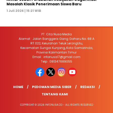
Masalah Klasik Penerimaan Siswa Baru
1 Juli 2026 | 15:21 WIB
PT. Cita Nusa Media
Alamat : Jalan Banggeris Gang Gaharu No. 68 A
RT.022, Kelurahan Teluk LerongUlu,
Kecamatan Sungai Kunjang, Kota Samarinda,
Provinsi Kalimantan Timur
Email : infonusa17@gmail.com
Telp : 081347689055
HOME
PEDOMAN MEDIA SIBER
REDAKSI
TENTANG KAMI
COPYRIGHT © 2026 INFONUSA.CO - ALL RIGHTS RESERVED