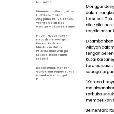
Idul Adha
Menggandeng 
Momentum Peringatan
dalam rangkai
HUT Kecamatan
tersebut. Te
Anggana ke-64 Tahun,
Warga Gelar Doa
nilai-nilai po
Hingga Makan Bersama
terjalin antar
HRD PT NJL Lakukan
Nepotisme, Warga
Ditambahkan 
Kecam Perlakuan
wilayah dalam
Mustakim Untuk
Prioritaskan Warga
tengah beren
Lokal di Desa Tabur
Lestari
Kutai Kartaneg
terelealisasi
Kabar Duka: Mantan
sebagai organ
Gurbernur Papua Lukas
Enambe Meninggal
Dunia
“Karena banya
melaksanakan 
terbuka untuk
memberikan ma
Sementara itu