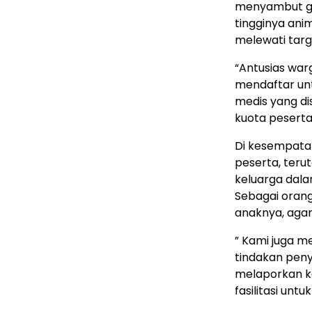
menyambut gem
tingginya ani
melewati targ
“Antusias warg
mendaftar unt
medis yang di
kuota peserta
Di kesempatan
peserta, teru
keluarga dal
Sebagai oran
anaknya, agar
” Kami juga 
tindakan peny
melaporkan ke
fasilitasi untu