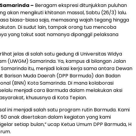
, Samarinda –
Beragam ekspresi ditunjukkan puluhan
g akan mengikuti khitanan massal, Sabtu (26/3) lalu.
asa biasa-biasa saja, memasang wajah tegang hingga
kutan. Di sudut lain, tampak orang tua mencoba
ya yang takut saat namanya dipanggil pelaksana
rlihat jelas di salah satu gedung di Universitas Widya
 (UWGM) Samarinda. Ya, kampus di bilangan Jalan
Samarinda itu, menjadi lokasi kerja sama antara Dewan
at Barisan Muda Daerah (DPP Barmuda) dan Badan
ional (BNN) Kota Samarinda. Di mana kolaborasi
selalu menjadi cara Barmuda dalam melakukan aksi
masyarakat, khususnya di Kota Tepian.
al ini menjadi salah satu program rutin Barmuda. Kami
50 anak disertakan dalam kegiatan yang kami
gelar setiap bulan,” ucap Ketua Umum DPP Barmuda, H
hrum.