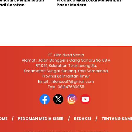
enurun, Pengelolaan
Produk UMKM Lokal Menembus
adi Sorotan
Pasar Modern
PT. Cita Nusa Media
Alamat : Jalan Banggeris Gang Gaharu No. 68 A
RT.022, Kelurahan Teluk LerongUlu,
Kecamatan Sungai Kunjang, Kota Samarinda,
Provinsi Kalimantan Timur
Email : infonusa17@gmail.com
Telp : 081347689055
OME
PEDOMAN MEDIA SIBER
REDAKSI
TENTANG KAMI