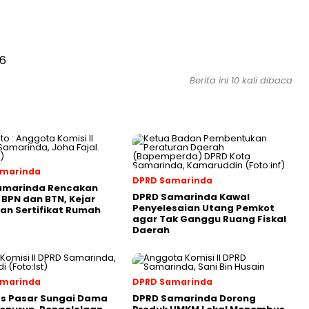
56
Berita ini 10 kali dibaca
amarinda
DPRD Samarinda
amarinda Rencakan
DPRD Samarinda Kawal
 BPN dan BTN, Kejar
Penyelesaian Utang Pemkot
an Sertifikat Rumah
agar Tak Ganggu Ruang Fiskal
Daerah
amarinda
DPRD Samarinda
as Pasar Sungai Dama
DPRD Samarinda Dorong