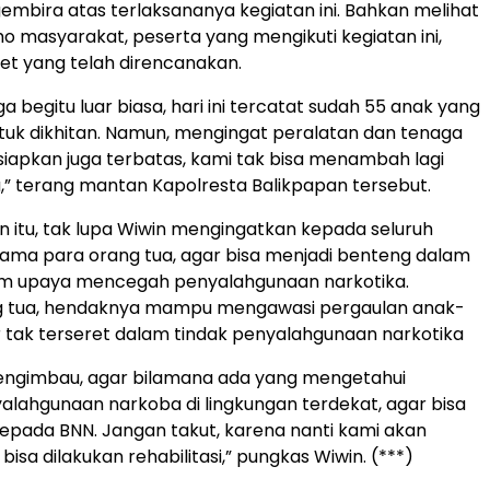
bira atas terlaksananya kegiatan ini. Bahkan melihat
mo masyarakat, peserta yang mengikuti kegiatan ini,
et yang telah direncanakan.
a begitu luar biasa, hari ini tercatat sudah 55 anak yang
uk dikhitan. Namun, mengingat peralatan dan tenaga
siapkan juga terbatas, kami tak bisa menambah lagi
,” terang mantan Kapolresta Balikpapan tersebut.
 itu, tak lupa Wiwin mengingatkan kepada seluruh
tama para orang tua, agar bisa menjadi benteng dalam
am upaya mencegah penyalahgunaan narkotika.
g tua, hendaknya mampu mengawasi pergaulan anak-
 tak terseret dalam tindak penyalahgunaan narkotika
mengimbau, agar bilamana ada yang mengetahui
alahgunaan narkoba di lingkungan terdekat, agar bisa
pada BNN. Jangan takut, karena nanti kami akan
k bisa dilakukan rehabilitasi,” pungkas Wiwin. (***)