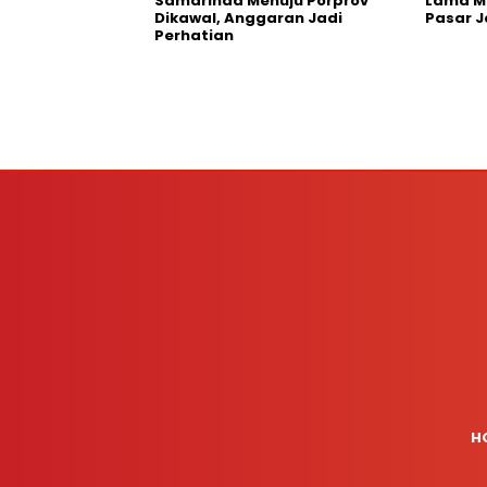
Samarinda Menuju Porprov
Lama M
Dikawal, Anggaran Jadi
Pasar J
Perhatian
H