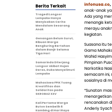
infonusa.co
Berita Terkait
anak-anak yan
Tragedi Longsor
Ada yang mer
Lempake Hanya
menangis keta
Menyisakan Cerita
Mendalam Seoarang
merayu anakn
Anak
kegiatan.
Genangan Belum Surut,
Ribuan Warga
Suasana itu te
Bengkuring Bertahan
dalam Banjir Selama
Gama Mahakam
Tiga Hari
Wahid Hasyim 
Pimpinan Pus
Samarinda Diterjang
Longsor Akibat Hujan
Narkotika Nas
Deras, Duka Menyelimuti
Lempake
semacam ini, 
sosialnya di 
Mahasiswa FPIK Tuang
Kreatifitas dan
“Sunatan mass
Solidaritas pada
SKROBAZ XXV
menargetkan 
rencanakan di
Kali Pertama Warga
Buton Sembelih 6
Anderiy Syac
Kambing di Hari Raya