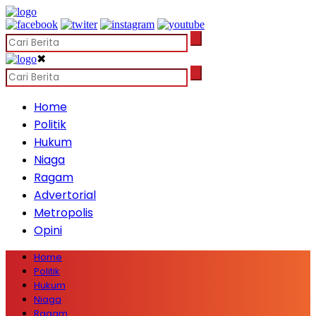
✖
Home
Politik
Hukum
Niaga
Ragam
Advertorial
Metropolis
Opini
Home
Politik
Hukum
Niaga
Ragam