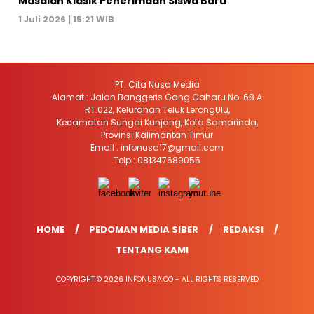
Masalah Klasik Penerimaan Siswa Baru
1 Juli 2026 | 15:21 WIB
PT. Cita Nusa Media
Alamat : Jalan Banggeris Gang Gaharu No. 68 A
RT.022, Kelurahan Teluk LerongUlu,
Kecamatan Sungai Kunjang, Kota Samarinda,
Provinsi Kalimantan Timur
Email : infonusa17@gmail.com
Telp : 081347689055
HOME
PEDOMAN MEDIA SIBER
REDAKSI
TENTANG KAMI
COPYRIGHT © 2026 INFONUSA.CO - ALL RIGHTS RESERVED