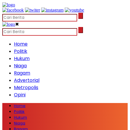
✖
Home
Politik
Hukum
Niaga
Ragam
Advertorial
Metropolis
Opini
Home
Politik
Hukum
Niaga
Ragam