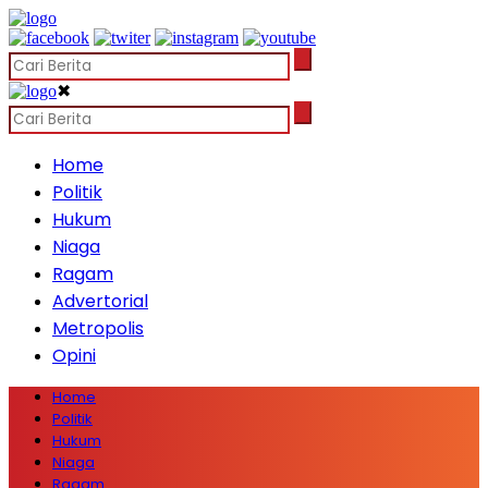
✖
Home
Politik
Hukum
Niaga
Ragam
Advertorial
Metropolis
Opini
Home
Politik
Hukum
Niaga
Ragam