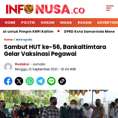
HOME
POLITIK
HUKUM
NIAGA
RAGAM
ADVERTORI
at untuk Pimpin KNPI Kaltim
DPRD Kota Samarinda Menerima 
/
Home
Metropolis
Sambut HUT ke-56, Bankaltimtara
Gelar Vaksinasi Pegawai
Redaksi
- Jurnalis
Minggu, 12 September 2021
- 16:04 WIB