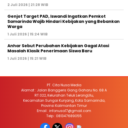
2 Juli 2026 | 21:28 WIB
Genjot Target PAD, Iswandi Ingatkan Pemkot
Samarinda Wajib Hindari Kebijakan yang Bebankan
Warga
1 Juli 2026 | 15:24 WIB
Anhar Sebut Perubahan Kebijakan Gagal Atasi
Masalah Klasik Penerimaan Siswa Baru
1 Juli 2026 | 15:21 WIB
PT. Cita Nusa Media
Alamat : Jalan Banggeris Gang Gaharu No. 68 A
RT.022, Kelurahan Teluk LerongUlu,
Kecamatan Sungai Kunjang, Kota Samarinda,
Provinsi Kalimantan Timur
Email : infonusa17@gmail.com
Telp : 081347689055