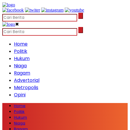
✖
Home
Politik
Hukum
Niaga
Ragam
Advertorial
Metropolis
Opini
Home
Politik
Hukum
Niaga
Ragam