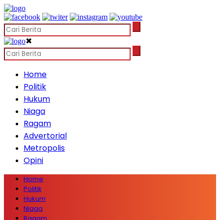
✖
Home
Politik
Hukum
Niaga
Ragam
Advertorial
Metropolis
Opini
Home
Politik
Hukum
Niaga
Ragam