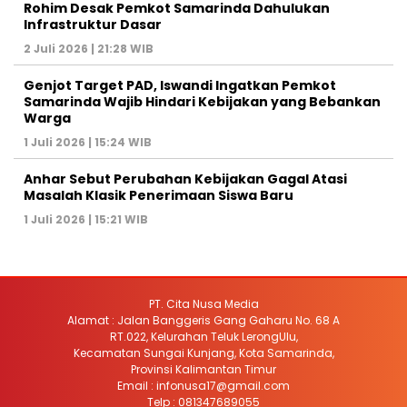
Rohim Desak Pemkot Samarinda Dahulukan
Infrastruktur Dasar
2 Juli 2026 | 21:28 WIB
Genjot Target PAD, Iswandi Ingatkan Pemkot
Samarinda Wajib Hindari Kebijakan yang Bebankan
Warga
1 Juli 2026 | 15:24 WIB
Anhar Sebut Perubahan Kebijakan Gagal Atasi
Masalah Klasik Penerimaan Siswa Baru
1 Juli 2026 | 15:21 WIB
PT. Cita Nusa Media
Alamat : Jalan Banggeris Gang Gaharu No. 68 A
RT.022, Kelurahan Teluk LerongUlu,
Kecamatan Sungai Kunjang, Kota Samarinda,
Provinsi Kalimantan Timur
Email : infonusa17@gmail.com
Telp : 081347689055