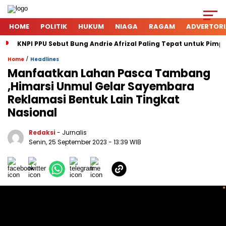
HOME
POLITIK
HUKUM
NIAGA
RAGAM
ADVERTORI
KNPI PPU Sebut Bung Andrie Afrizal Paling Tepat untuk Pimp
/
Home
Headlines
Manfaatkan Lahan Pasca Tambang
,Himarsi Unmul Gelar Sayembara
Reklamasi Bentuk Lain Tingkat
Nasional
Redaksi
- Jurnalis
Senin, 25 September 2023
- 13:39 WIB