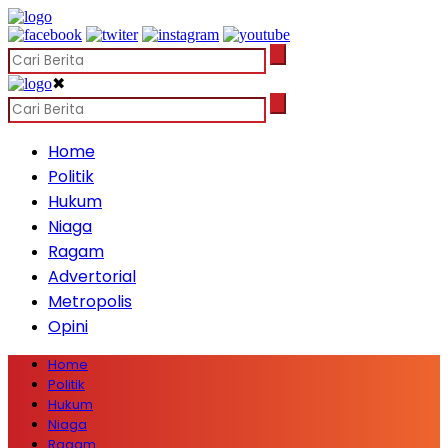
✖
Home
Politik
Hukum
Niaga
Ragam
Advertorial
Metropolis
Opini
Home
Politik
Hukum
Niaga
Ragam