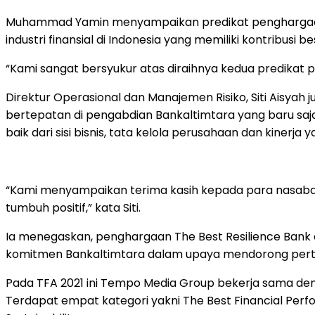
Muhammad Yamin menyampaikan predikat penghargaan yan
industri finansial di Indonesia yang memiliki kontribu
“Kami sangat bersyukur atas diraihnya kedua predikat p
Direktur Operasional dan Manajemen Risiko, Siti Aisya
bertepatan di pengabdian Bankaltimtara yang baru sa
baik dari sisi bisnis, tata kelola perusahaan dan kinerja 
“Kami menyampaikan terima kasih kepada para nasaba
tumbuh positif,” kata Siti.
Ia menegaskan, penghargaan The Best Resilience Bank da
komitmen Bankaltimtara dalam upaya mendorong pertu
Pada TFA 2021 ini Tempo Media Group bekerja sama de
Terdapat empat kategori yakni The Best Financial Perfor