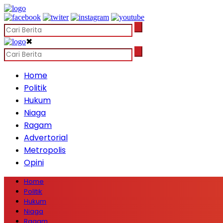
✖
Home
Politik
Hukum
Niaga
Ragam
Advertorial
Metropolis
Opini
Home
Politik
Hukum
Niaga
Ragam