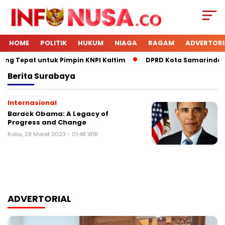
HOME
POLITIK
HUKUM
NIAGA
RAGAM
ADVERTORI
ling Tepat untuk Pimpin KNPI Kaltim
DPRD Kota Samarinda M
Berita
Surabaya
Internasional
Barack Obama: A Legacy of
Progress and Change
Rabu, 29 Maret 2023 - 01:48 WIB
ADVERTORIAL