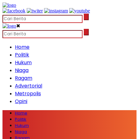
✖
Home
Politik
Hukum
Niaga
Ragam
Advertorial
Metropolis
Opini
Home
Politik
Hukum
Niaga
Ragam