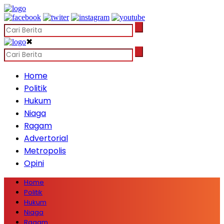
✖
Home
Politik
Hukum
Niaga
Ragam
Advertorial
Metropolis
Opini
Home
Politik
Hukum
Niaga
Ragam