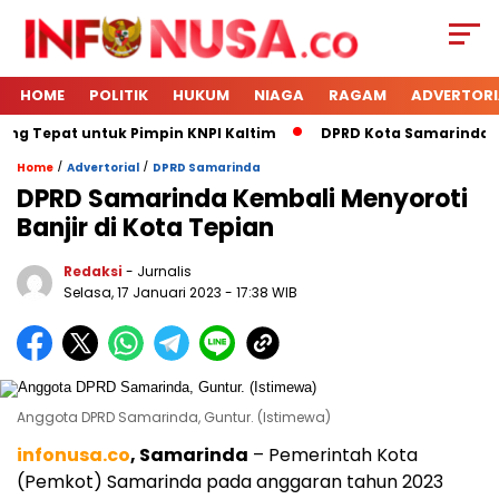
HOME
POLITIK
HUKUM
NIAGA
RAGAM
ADVERTORI
ing Tepat untuk Pimpin KNPI Kaltim
DPRD Kota Samarinda Me
/
/
Home
Advertorial
DPRD Samarinda
DPRD Samarinda Kembali Menyoroti
Banjir di Kota Tepian
Redaksi
- Jurnalis
Selasa, 17 Januari 2023
- 17:38 WIB
Anggota DPRD Samarinda, Guntur. (Istimewa)
infonusa.co
, Samarinda
– Pemerintah Kota
(Pemkot) Samarinda pada anggaran tahun 2023