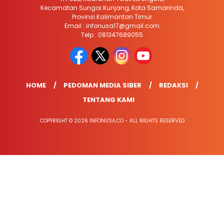
Kecamatan Sungai Kunjang, Kota Samarinda,
Provinsi Kalimantan Timur
Email : infonusa17@gmail.com
Telp : 081347689055
HOME
PEDOMAN MEDIA SIBER
REDAKSI
TENTANG KAMI
COPYRIGHT © 2026 INFONUSA.CO - ALL RIGHTS RESERVED