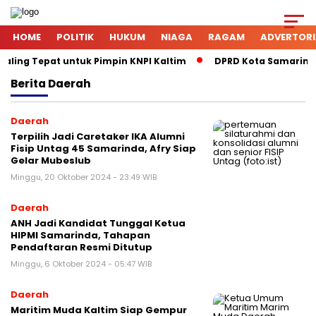
HOME
POLITIK
HUKUM
NIAGA
RAGAM
ADVERTORI
aling Tepat untuk Pimpin KNPI Kaltim
DPRD Kota Samarinda 
Berita
Daerah
Daerah
Terpilih Jadi Caretaker IKA Alumni
Fisip Untag 45 Samarinda, Afry Siap
Gelar Mubeslub
Minggu, 20 Oktober 2024 - 23:49 WIB
Daerah
ANH Jadi Kandidat Tunggal Ketua
HIPMI Samarinda, Tahapan
Pendaftaran Resmi Ditutup
Minggu, 6 Oktober 2024 - 05:47 WIB
Daerah
Maritim Muda Kaltim Siap Gempur