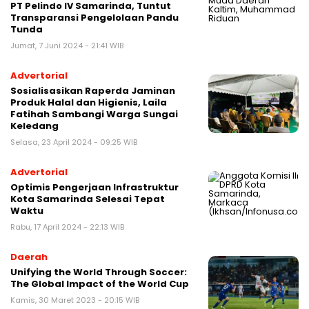
PT Pelindo IV Samarinda, Tuntut
Transparansi Pengelolaan Pandu
Tunda
Jumat, 7 Juni 2024 - 21:41 WIB
Advertorial
Sosialisasikan Raperda Jaminan
Produk Halal dan Higienis, Laila
Fatihah Sambangi Warga Sungai
Keledang
Selasa, 23 April 2024 - 09:25 WIB
Advertorial
Optimis Pengerjaan Infrastruktur
Kota Samarinda Selesai Tepat
Waktu
Rabu, 17 April 2024 - 22:13 WIB
Daerah
Unifying the World Through Soccer:
The Global Impact of the World Cup
Kamis, 30 Maret 2023 - 20:15 WIB