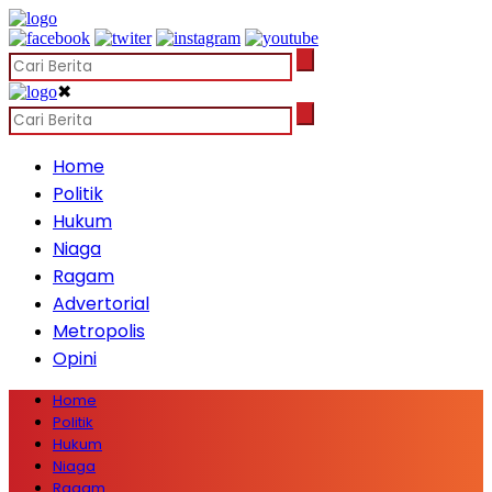
✖
Home
Politik
Hukum
Niaga
Ragam
Advertorial
Metropolis
Opini
Home
Politik
Hukum
Niaga
Ragam