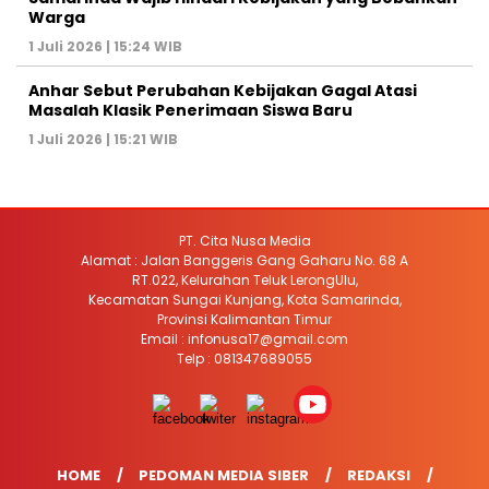
Warga
1 Juli 2026 | 15:24 WIB
Anhar Sebut Perubahan Kebijakan Gagal Atasi
Masalah Klasik Penerimaan Siswa Baru
1 Juli 2026 | 15:21 WIB
PT. Cita Nusa Media
Alamat : Jalan Banggeris Gang Gaharu No. 68 A
RT.022, Kelurahan Teluk LerongUlu,
Kecamatan Sungai Kunjang, Kota Samarinda,
Provinsi Kalimantan Timur
Email : infonusa17@gmail.com
Telp : 081347689055
HOME
PEDOMAN MEDIA SIBER
REDAKSI