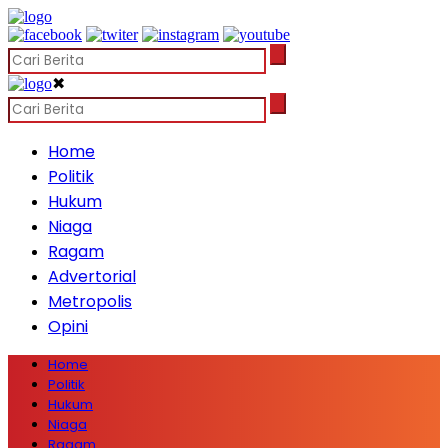
✖
Home
Politik
Hukum
Niaga
Ragam
Advertorial
Metropolis
Opini
Home
Politik
Hukum
Niaga
Ragam