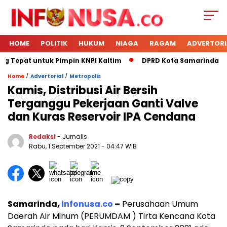
HOME
POLITIK
HUKUM
NIAGA
RAGAM
ADVERTORI
ng Tepat untuk Pimpin KNPI Kaltim
DPRD Kota Samarinda Men
/
/
Home
Advertorial
Metropolis
Kamis, Distribusi Air Bersih
Terganggu Pekerjaan Ganti Valve
dan Kuras Reservoir IPA Cendana
Redaksi
- Jurnalis
Rabu, 1 September 2021
- 04:47 WIB
Samarinda,
infonusa.co
–
Perusahaan Umum
Daerah Air Minum (PERUMDAM ) Tirta Kencana Kota