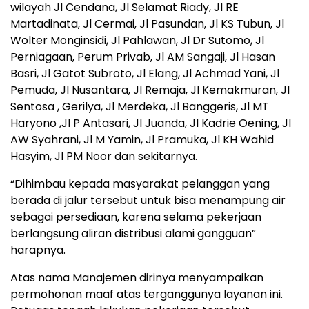
wilayah Jl Cendana, Jl Selamat Riady, Jl RE
Martadinata, Jl Cermai, Jl Pasundan, Jl KS Tubun, Jl
Wolter Monginsidi, Jl Pahlawan, Jl Dr Sutomo, Jl
Perniagaan, Perum Privab, Jl AM Sangaji, Jl Hasan
Basri, Jl Gatot Subroto, Jl Elang, Jl Achmad Yani, Jl
Pemuda, Jl Nusantara, Jl Remaja, Jl Kemakmuran, Jl
Sentosa , Gerilya, Jl Merdeka, Jl Banggeris, Jl MT
Haryono ,Jl P Antasari, Jl Juanda, Jl Kadrie Oening, Jl
AW Syahrani, Jl M Yamin, Jl Pramuka, Jl KH Wahid
Hasyim, Jl PM Noor dan sekitarnya.
“Dihimbau kepada masyarakat pelanggan yang
berada di jalur tersebut untuk bisa menampung air
sebagai persediaan, karena selama pekerjaan
berlangsung aliran distribusi alami gangguan”
harapnya.
Atas nama Manajemen dirinya menyampaikan
permohonan maaf atas terganggunya layanan ini.