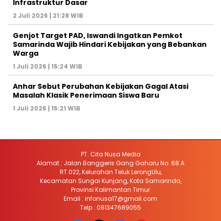
Infrastruktur Dasar
2 Juli 2026 | 21:28 WIB
Genjot Target PAD, Iswandi Ingatkan Pemkot
Samarinda Wajib Hindari Kebijakan yang Bebankan
Warga
1 Juli 2026 | 15:24 WIB
Anhar Sebut Perubahan Kebijakan Gagal Atasi
Masalah Klasik Penerimaan Siswa Baru
1 Juli 2026 | 15:21 WIB
PT. Cita Nusa Media
Alamat : Jalan Banggeris Gang Gaharu No. 68 A
RT.022, Kelurahan Teluk LerongUlu,
Kecamatan Sungai Kunjang, Kota Samarinda,
Provinsi Kalimantan Timur
Email : infonusa17@gmail.com
Telp : 081347689055