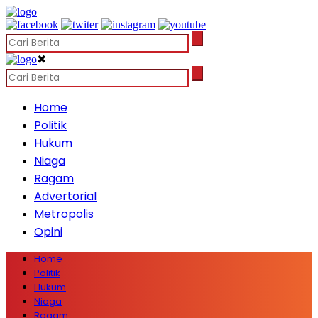
✖
Home
Politik
Hukum
Niaga
Ragam
Advertorial
Metropolis
Opini
Home
Politik
Hukum
Niaga
Ragam