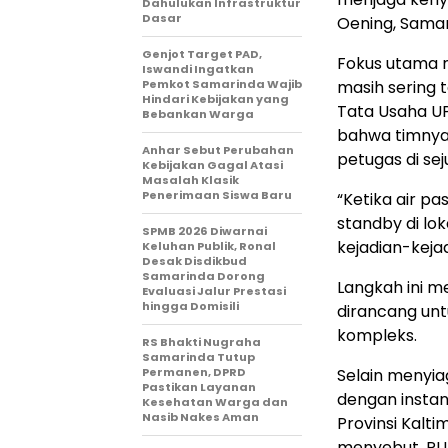
Dahulukan Infrastruktur
Dasar
Oening, Samar
Genjot Target PAD,
Fokus utama 
Iswandi Ingatkan
Pemkot Samarinda Wajib
masih sering t
Hindari Kebijakan yang
Tata Usaha UP
Bebankan Warga
bahwa timnya
Anhar Sebut Perubahan
petugas di sej
Kebijakan Gagal Atasi
Masalah Klasik
Penerimaan Siswa Baru
“Ketika air pa
standby di lok
SPMB 2026 Diwarnai
kejadian-keja
Keluhan Publik, Ronal
Desak Disdikbud
Samarinda Dorong
Langkah ini m
Evaluasi Jalur Prestasi
hingga Domisili
dirancang un
kompleks.
RS Bhakti Nugraha
Samarinda Tutup
Permanen, DPRD
Selain menyia
Pastikan Layanan
dengan instan
Kesehatan Warga dan
Nasib Nakes Aman
Provinsi Kalt
menyebut, PU 