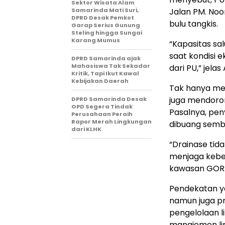
Sektor Wisata Alam
Samarinda Mati Suri,
Jalan PM. Noo
DPRD Desak Pemkot
bulu tangkis.
Garap Serius Gunung
Steling hingga Sungai
Karang Mumus
“Kapasitas sa
saat kondisi 
DPRD Samarinda ajak
Mahasiswa Tak Sekadar
dari PU,” jela
Kritik, Tapi Ikut Kawal
Kebijakan Daerah
Tak hanya men
juga mendoro
DPRD Samarinda Desak
OPD Segera Tindak
Pasalnya, pe
Perusahaan Peraih
Rapor Merah Lingkungan
dibuang semb
dari KLHK
“Drainase tid
menjaga keber
kawasan GOR.
Pendekatan ya
namun juga pr
pengelolaan li
manajemen lim