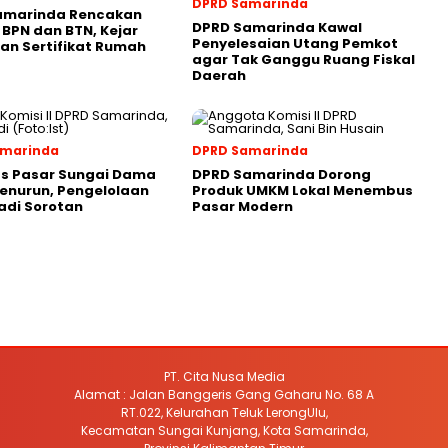
DPRD Samarinda
amarinda Rencakan
DPRD Samarinda Kawal
 BPN dan BTN, Kejar
Penyelesaian Utang Pemkot
an Sertifikat Rumah
agar Tak Ganggu Ruang Fiskal
Daerah
amarinda
DPRD Samarinda
as Pasar Sungai Dama
DPRD Samarinda Dorong
enurun, Pengelolaan
Produk UMKM Lokal Menembus
adi Sorotan
Pasar Modern
PT. Cita Nusa Media
Alamat : Jalan Banggeris Gang Gaharu No. 68 A
RT.022, Kelurahan Teluk LerongUlu,
Kecamatan Sungai Kunjang, Kota Samarinda,