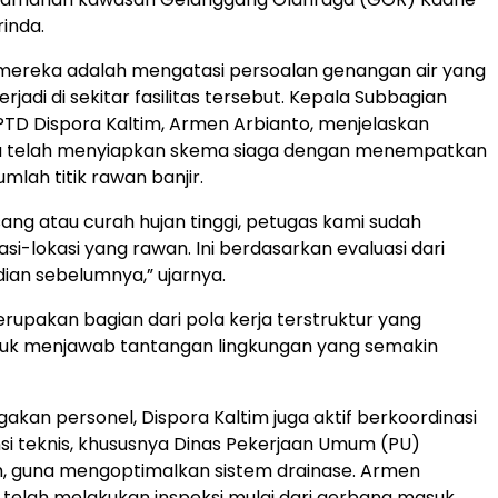
inda.
mereka adalah mengatasi persoalan genangan air yang
erjadi di sekitar fasilitas tersebut. Kepala Subbagian
TD Dispora Kaltim, Armen Arbianto, menjelaskan
 telah menyiapkan skema siaga dengan menempatkan
umlah titik rawan banjir.
sang atau curah hujan tinggi, petugas kami sudah
asi-lokasi yang rawan. Ini berdasarkan evaluasi dari
dian sebelumnya,” ujarnya.
erupakan bagian dari pola kerja terstruktur yang
tuk menjawab tantangan lingkungan yang semakin
gakan personel, Dispora Kaltim juga aktif berkoordinasi
si teknis, khususnya Dinas Pekerjaan Umum (PU)
im, guna mengoptimalkan sistem drainase. Armen
telah melakukan inspeksi mulai dari gerbang masuk