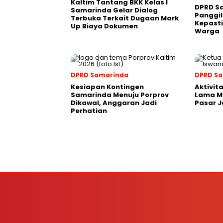
Kaltim Tantang BKK Kelas I
DPRD S
Samarinda Gelar Dialog
Panggil
Terbuka Terkait Dugaan Mark
Kepasti
Up Biaya Dokumen
Warga
DPRD Samarinda
DPRD S
Kesiapan Kontingen
Aktivit
Samarinda Menuju Porprov
Lama M
Dikawal, Anggaran Jadi
Pasar J
Perhatian