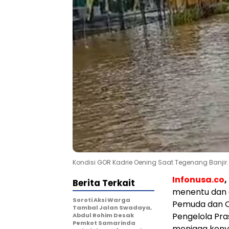
Kondisi GOR Kadrie Oening Saat Tegenang Banjir.
Infonusa.co
Berita Terkait
menentu dan 
Soroti Aksi Warga
Pemuda dan O
Tambal Jalan Swadaya,
Pengelola Pr
Abdul Rohim Desak
Pemkot Samarinda
menjaga keny