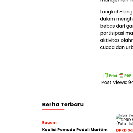
Langkah-lang
dalam menghad
bebas dari ga
partisipasi m
aktivitas ola
cuaca dan urb
Post Views:
9
Berita Terbaru
Ragam
Koalisi Pemuda Peduli Maritim
DPRD S