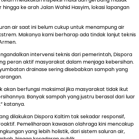
r hingga ke arah Jalan Wahid Hasyim, lokasi lapangan
luran air saat ini belum cukup untuk menampung air
ekstrem. Makanya kami berharap ada tindak lanjut teknis
s Armen.
gandalkan intervensi teknis dari pemerintah, Dispora
ng peran aktif masyarakat dalam menjaga kebersihan.
nyumbatan drainase sering disebabkan sampah yang
arangan.
ak akan berfungsi maksimal jika masyarakat tidak ikut
sihannya. Banyak sampah yang justru berasal dari luar
” katanya.
ng dilakukan Dispora Kaltim tak sekadar responsif,
oaktif. Pemeliharaan kawasan olahraga kini mencakup
ngkungan yang lebih holistik, dari sistem saluran air,
bah, hingga kesadaran publik.