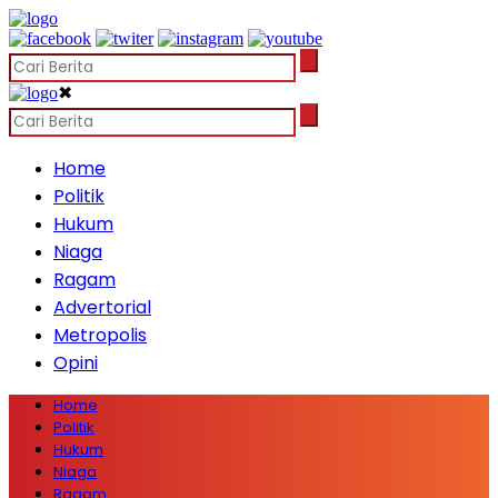
✖
Home
Politik
Hukum
Niaga
Ragam
Advertorial
Metropolis
Opini
Home
Politik
Hukum
Niaga
Ragam